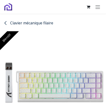
Se rendre au contenu
Clavier mécanique filaire
Bientôt