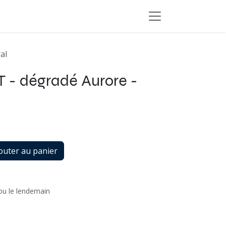
al
 - dégradé Aurore -
l
outer au panier
 ou le lendemain