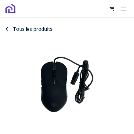
Se rendre au contenu
Tous les produits