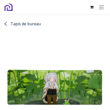
Se rendre au contenu
Tapis de bureau