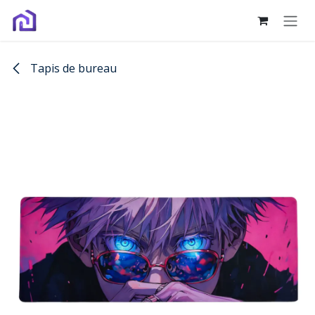
Se rendre au contenu
Tapis de bureau