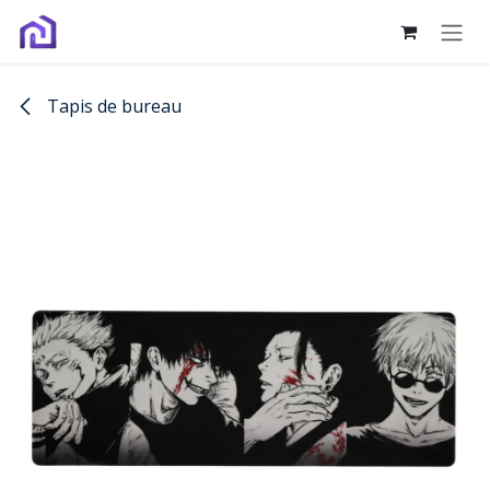
Se rendre au contenu
Tapis de bureau