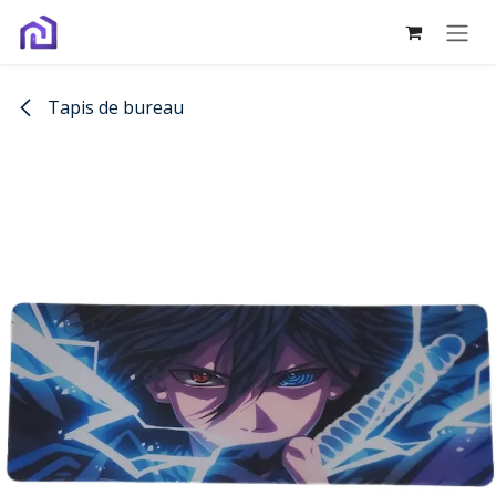
Se rendre au contenu
Tapis de bureau