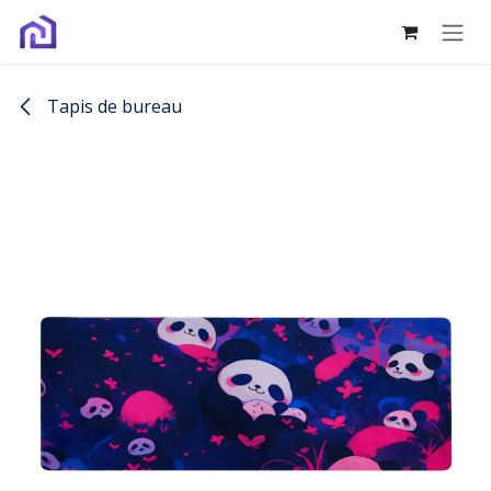
Se rendre au contenu
Tapis de bureau